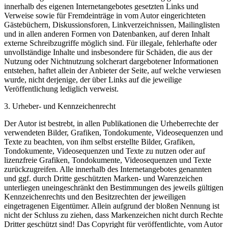
innerhalb des eigenen Internetangebotes gesetzten Links und
Verweise sowie für Fremdeinträge in vom Autor eingerichteten
Gästebüchern, Diskussionsforen, Linkverzeichnissen, Mailinglisten
und in allen anderen Formen von Datenbanken, auf deren Inhalt
externe Schreibzugriffe möglich sind. Für illegale, fehlerhafte oder
unvollständige Inhalte und insbesondere für Schäden, die aus der
Nutzung oder Nichtnutzung solcherart dargebotener Informationen
entstehen, haftet allein der Anbieter der Seite, auf welche verwiesen
wurde, nicht derjenige, der über Links auf die jeweilige
Veröffentlichung lediglich verweist.
3. Urheber- und Kennzeichenrecht
Der Autor ist bestrebt, in allen Publikationen die Urheberrechte der
verwendeten Bilder, Grafiken, Tondokumente, Videosequenzen und
Texte zu beachten, von ihm selbst erstellte Bilder, Grafiken,
Tondokumente, Videosequenzen und Texte zu nutzen oder auf
lizenzfreie Grafiken, Tondokumente, Videosequenzen und Texte
zurückzugreifen. Alle innerhalb des Internetangebotes genannten
und ggf. durch Dritte geschützten Marken- und Warenzeichen
unterliegen uneingeschränkt den Bestimmungen des jeweils gültigen
Kennzeichenrechts und den Besitzrechten der jeweiligen
eingetragenen Eigentümer. Allein aufgrund der bloßen Nennung ist
nicht der Schluss zu ziehen, dass Markenzeichen nicht durch Rechte
Dritter geschützt sind! Das Copyright für veröffentlichte, vom Autor