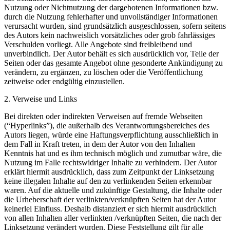
Nutzung oder Nichtnutzung der dargebotenen Informationen bzw.
durch die Nutzung fehlerhafter und unvollständiger Informationen
verursacht wurden, sind grundsätzlich ausgeschlossen, sofern seitens
des Autors kein nachweislich vorsätzliches oder grob fahrlässiges
Verschulden vorliegt. Alle Angebote sind freibleibend und
unverbindlich. Der Autor behält es sich ausdrücklich vor, Teile der
Seiten oder das gesamte Angebot ohne gesonderte Ankündigung zu
verändern, zu ergänzen, zu löschen oder die Veröffentlichung
zeitweise oder endgültig einzustellen.
2. Verweise und Links
Bei direkten oder indirekten Verweisen auf fremde Webseiten
(“Hyperlinks”), die außerhalb des Verantwortungsbereiches des
Autors liegen, würde eine Haftungsverpflichtung ausschließlich in
dem Fall in Kraft treten, in dem der Autor von den Inhalten
Kenntnis hat und es ihm technisch möglich und zumutbar wäre, die
Nutzung im Falle rechtswidriger Inhalte zu verhindern. Der Autor
erklärt hiermit ausdrücklich, dass zum Zeitpunkt der Linksetzung
keine illegalen Inhalte auf den zu verlinkenden Seiten erkennbar
waren. Auf die aktuelle und zukünftige Gestaltung, die Inhalte oder
die Urheberschaft der verlinkten/verknüpften Seiten hat der Autor
keinerlei Einfluss. Deshalb distanziert er sich hiermit ausdrücklich
von allen Inhalten aller verlinkten /verknüpften Seiten, die nach der
Linksetzung verändert wurden. Diese Feststellung gilt für alle